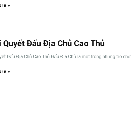
re »
í Quyết Đấu Địa Chủ Cao Thủ
yết Đấu Địa Chủ Cao Thủ Đấu Địa Chủ là một trong những trò chơi b
re »