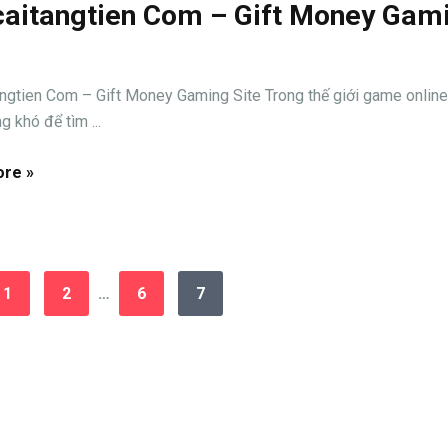
aitangtien Com – Gift Money Gam
ngtien Com – Gift Money Gaming Site Trong thế giới game online
g khó để tìm ...
re »
1
2
…
6
7