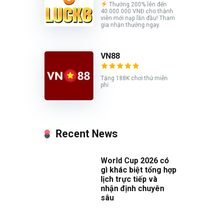
Thưởng 200% lên đến
40.000.000 VNĐ cho thành
viên mới nạp lần đầu! Tham
gia nhận thưởng ngay.
VN88
Tặng 188K chơi thử miễn
phí
Recent News
World Cup 2026 có
gì khác biệt tổng hợp
lịch trực tiếp và
nhận định chuyên
sâu