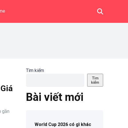
ame
Tìm kiếm
Tìm
kiếm
 Giá
Bài viết mới
m gần
World Cup 2026 có gì khác