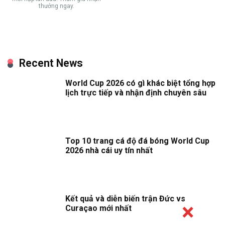
thưởng ngay.
Recent News
World Cup 2026 có gì khác biệt tổng hợp
lịch trực tiếp và nhận định chuyên sâu
Top 10 trang cá độ đá bóng World Cup
2026 nhà cái uy tín nhất
Kết quả và diễn biến trận Đức vs
Curaçao mới nhất