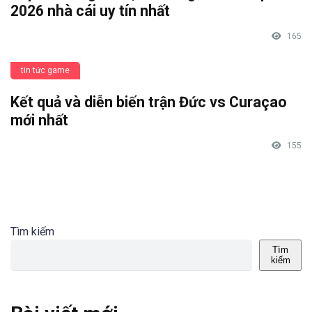
2026 nhà cái uy tín nhất
165
tin tức game
Kết quả và diễn biến trận Đức vs Curaçao
mới nhất
155
Tìm kiếm
Tìm
kiếm