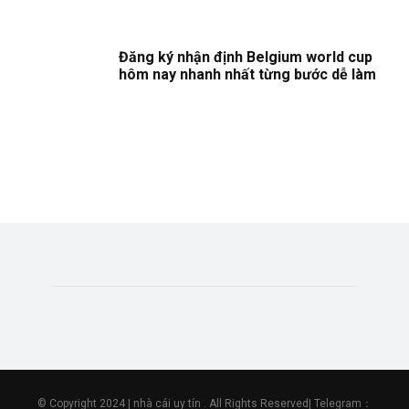
Đăng ký nhận định Belgium world cup
hôm nay nhanh nhất từng bước dễ làm
© Copyright 2024 | nhà cái uy tín . All Rights Reserved| Telegram：