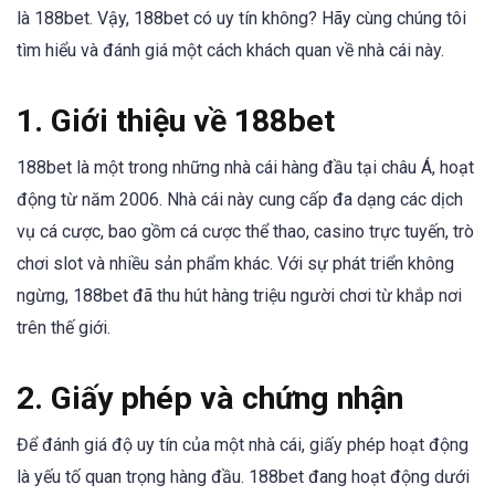
là 188bet. Vậy, 188bet có uy tín không? Hãy cùng chúng tôi
tìm hiểu và đánh giá một cách khách quan về nhà cái này.
1. Giới thiệu về 188bet
188bet là một trong những nhà cái hàng đầu tại châu Á, hoạt
động từ năm 2006. Nhà cái này cung cấp đa dạng các dịch
vụ cá cược, bao gồm cá cược thể thao, casino trực tuyến, trò
chơi slot và nhiều sản phẩm khác. Với sự phát triển không
ngừng, 188bet đã thu hút hàng triệu người chơi từ khắp nơi
trên thế giới.
2. Giấy phép và chứng nhận
Để đánh giá độ uy tín của một nhà cái, giấy phép hoạt động
là yếu tố quan trọng hàng đầu. 188bet đang hoạt động dưới