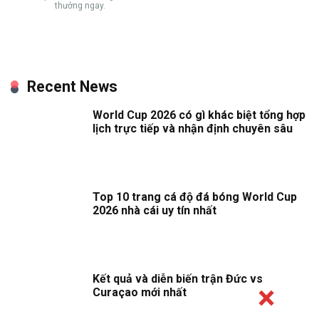
thưởng ngay.
Recent News
World Cup 2026 có gì khác biệt tổng hợp
lịch trực tiếp và nhận định chuyên sâu
Top 10 trang cá độ đá bóng World Cup
2026 nhà cái uy tín nhất
Kết quả và diễn biến trận Đức vs
Curaçao mới nhất