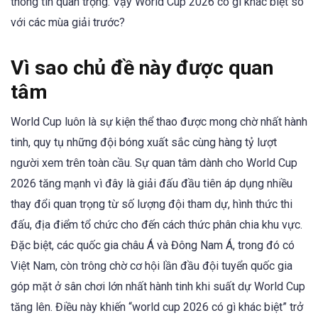
thông tin quan trọng. Vậy World Cup 2026 có gì khác biệt so
với các mùa giải trước?
Vì sao chủ đề này được quan
tâm
World Cup luôn là sự kiện thể thao được mong chờ nhất hành
tinh, quy tụ những đội bóng xuất sắc cùng hàng tỷ lượt
người xem trên toàn cầu. Sự quan tâm dành cho World Cup
2026 tăng mạnh vì đây là giải đấu đầu tiên áp dụng nhiều
thay đổi quan trọng từ số lượng đội tham dự, hình thức thi
đấu, địa điểm tổ chức cho đến cách thức phân chia khu vực.
Đặc biệt, các quốc gia châu Á và Đông Nam Á, trong đó có
Việt Nam, còn trông chờ cơ hội lần đầu đội tuyển quốc gia
góp mặt ở sân chơi lớn nhất hành tinh khi suất dự World Cup
tăng lên. Điều này khiến “world cup 2026 có gì khác biệt” trở