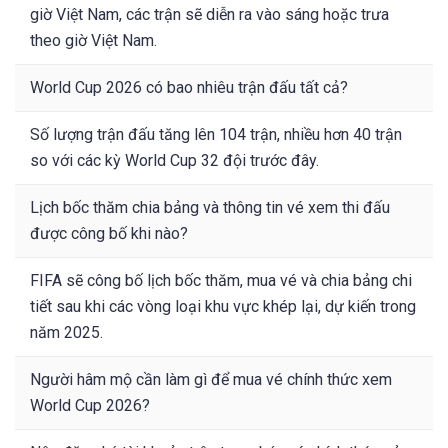
giờ Việt Nam, các trận sẽ diễn ra vào sáng hoặc trưa
theo giờ Việt Nam.
World Cup 2026 có bao nhiêu trận đấu tất cả?
Số lượng trận đấu tăng lên 104 trận, nhiều hơn 40 trận
so với các kỳ World Cup 32 đội trước đây.
Lịch bốc thăm chia bảng và thông tin vé xem thi đấu
được công bố khi nào?
FIFA sẽ công bố lịch bốc thăm, mua vé và chia bảng chi
tiết sau khi các vòng loại khu vực khép lại, dự kiến trong
năm 2025.
Người hâm mộ cần làm gì để mua vé chính thức xem
World Cup 2026?