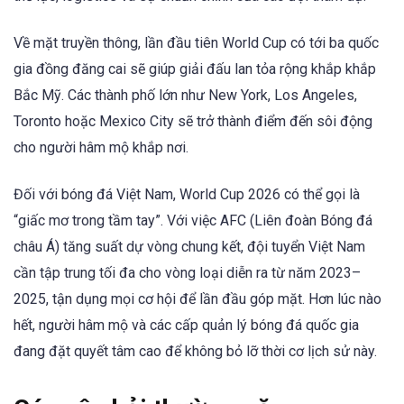
Về mặt truyền thông, lần đầu tiên World Cup có tới ba quốc
gia đồng đăng cai sẽ giúp giải đấu lan tỏa rộng khắp khắp
Bắc Mỹ. Các thành phố lớn như New York, Los Angeles,
Toronto hoặc Mexico City sẽ trở thành điểm đến sôi động
cho người hâm mộ khắp nơi.
Đối với bóng đá Việt Nam, World Cup 2026 có thể gọi là
“giấc mơ trong tầm tay”. Với việc AFC (Liên đoàn Bóng đá
châu Á) tăng suất dự vòng chung kết, đội tuyển Việt Nam
cần tập trung tối đa cho vòng loại diễn ra từ năm 2023–
2025, tận dụng mọi cơ hội để lần đầu góp mặt. Hơn lúc nào
hết, người hâm mộ và các cấp quản lý bóng đá quốc gia
đang đặt quyết tâm cao để không bỏ lỡ thời cơ lịch sử này.