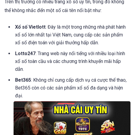
Trên thị trường có nhiều trang xổ số uy tín, trong đó không
thể không nhắc đến một số cái tên nổi bật như:
Xổ số Vietlott
: Đây là một trong những nhà phát hành
xổ số lớn nhất tại Việt Nam, cung cấp các sản phẩm
xổ số điện toán với giải thưởng hấp dẫn.
Lotto247
: Trang web này nổi tiếng với nhiều loại hình
xổ số toàn cầu và các chương trình khuyến mãi hấp
dẫn.
Bet365
: Không chỉ cung cấp dịch vụ cá cược thể thao,
Bet365 còn có các sản phẩm xổ số đa dạng và hiện
đại.