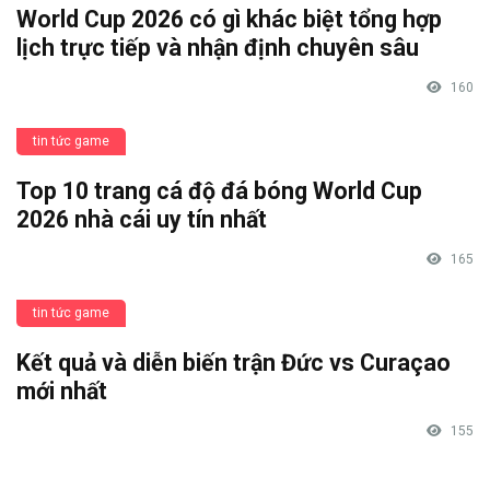
World Cup 2026 có gì khác biệt tổng hợp
lịch trực tiếp và nhận định chuyên sâu
160
tin tức game
Top 10 trang cá độ đá bóng World Cup
2026 nhà cái uy tín nhất
165
tin tức game
Kết quả và diễn biến trận Đức vs Curaçao
mới nhất
155