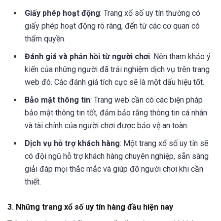
Giấy phép hoạt động
: Trang xổ số uy tín thường có
giấy phép hoạt động rõ ràng, đến từ các cơ quan có
thẩm quyền.
Đánh giá và phản hồi từ người chơi
: Nên tham khảo ý
kiến của những người đã trải nghiệm dịch vụ trên trang
web đó. Các đánh giá tích cực sẽ là một dấu hiệu tốt.
Bảo mật thông tin
: Trang web cần có các biện pháp
bảo mật thông tin tốt, đảm bảo rằng thông tin cá nhân
và tài chính của người chơi được bảo vệ an toàn.
Dịch vụ hỗ trợ khách hàng
: Một trang xổ số uy tín sẽ
có đội ngũ hỗ trợ khách hàng chuyên nghiệp, sẵn sàng
giải đáp mọi thắc mắc và giúp đỡ người chơi khi cần
thiết.
3. Những trang xổ số uy tín hàng đầu hiện nay