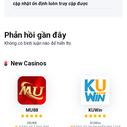
cập nhật ổn định luôn truy cập được
Phản hồi gần đây
Không có bình luận nào để hiển thị.
New Casinos
MU88
KUWin
MU88
KUWin
ĐĂNG KÝ TẶNG 88K
ĐĂNG KÝ NHẬN MIỄN PHÍ 100K