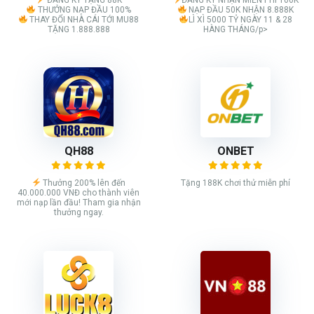
THƯỞNG NẠP ĐẦU 100%
NẠP ĐẦU 50K NHẬN 8.888K
THAY ĐỔI NHÀ CÁI TỚI MU88
LÌ XÌ 5000 TỶ NGÀY 11 & 28
TẶNG 1.888.888
HÀNG THÁNG/p>
QH88
ONBET
Thưởng 200% lên đến
Tặng 188K chơi thử miễn phí
40.000.000 VNĐ cho thành viên
mới nạp lần đầu! Tham gia nhận
thưởng ngay.