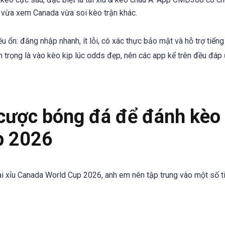
m vừa xem Canada vừa soi kèo trận khác.
 ổn: đăng nhập nhanh, ít lỗi, có xác thực bảo mật và hỗ trợ tiếng 
 trọng là vào kèo kịp lúc odds đẹp, nên các app kể trên đều đáp 
 cược bóng đá để đánh kèo 
p 2026
ài xỉu Canada World Cup 2026, anh em nên tập trung vào một số ti