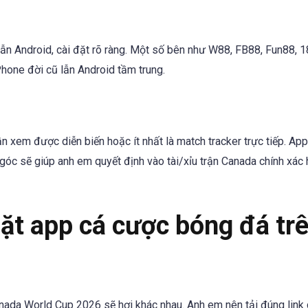
lẫn Android, cài đặt rõ ràng. Một số bên như W88, FB88, Fun88, 
hone đời cũ lẫn Android tầm trung.
 xem được diễn biến hoặc ít nhất là match tracker trực tiếp. App
góc sẽ giúp anh em quyết định vào tài/xỉu trận Canada chính xác 
đặt app cá cược bóng đá tr
Canada World Cup 2026 sẽ hơi khác nhau. Anh em nên tải đúng link 