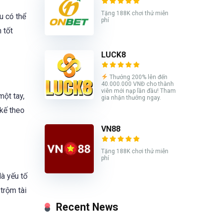
Tặng 188K chơi thử miễn
u có thể
phí
 tốt
LUCK8
Thưởng 200% lên đến
40.000.000 VNĐ cho thành
viên mới nạp lần đầu! Tham
một tay,
gia nhận thưởng ngay.
kế theo
VN88
Tặng 188K chơi thử miễn
phí
à yếu tố
trộm tài
Recent News