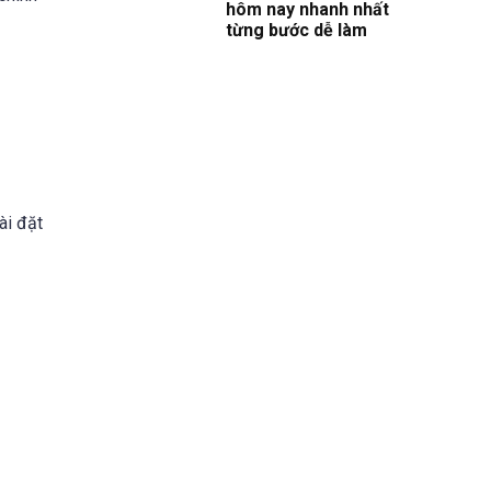
hôm nay nhanh nhất
từng bước dễ làm
ài đặt