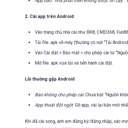
App báo “nhà phát triển không được tin cậy”
: 
2. Cài app trên Android
Vào trang chủ nhà cái như BK8, CMD368, Fun8
Tải file .apk về máy (thường có nút “Tải Android
Vào Cài đặt > Bảo mật > cho phép cài từ “Nguồ
Mở file .apk vừa tải và tiến hành cài đặt.
Lỗi thường gặp Android
Báo không cho phép cài
: Chưa bật “Nguồn khôn
App thoát đột ngột
: Gỡ app, cài lại bản mới nh
Khi đã cài xong, anh em đăng ký/đăng nhập, xác minh