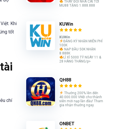
THAY ĐỔI NHÀ CÁI TỚI
MU88 TẶNG 1.888.888
Việt. Khi
KUWin
ứng tốt
KUWin
ĐĂNG KÝ NHẬN MIỄN PHÍ
100K
NẠP ĐẦU 50K NHẬN
8.888K
LÌ XÌ 5000 TỶ NGÀY 11 &
28 HÀNG THÁNG/p>
tài
QH88
Thưởng 200% lên đến
40.000.000 VNĐ cho thành
êu chí
viên mới nạp lần đầu! Tham
gia nhận thưởng ngay.
ONBET