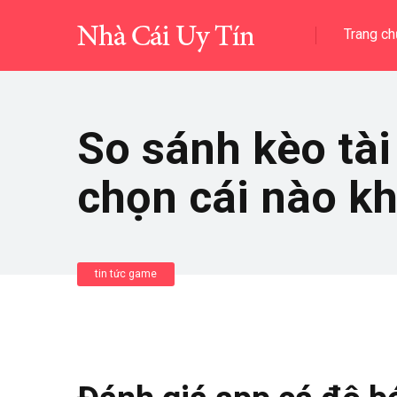
Trang ch
So sánh kèo tà
chọn cái nào kh
tin tức game