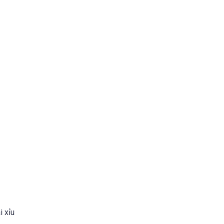
i xỉu