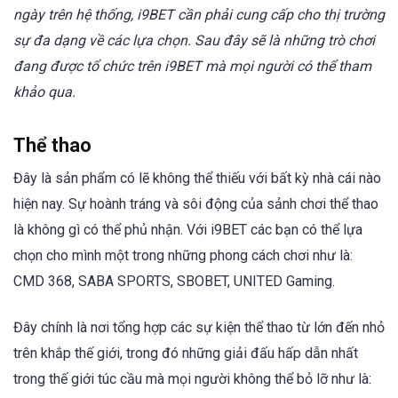
ngày trên hệ thống, i9BET cần phải cung cấp cho thị trường
sự đa dạng về các lựa chọn. Sau đây sẽ là những trò chơi
đang được tổ chức trên i9BET mà mọi người có thể tham
khảo qua.
Thể thao
Đây là sản phẩm có lẽ không thể thiếu với bất kỳ nhà cái nào
hiện nay. Sự hoành tráng và sôi động của sảnh chơi thể thao
là không gì có thể phủ nhận. Với i9BET các bạn có thể lựa
chọn cho mình một trong những phong cách chơi như là:
CMD 368, SABA SPORTS, SBOBET, UNITED Gaming.
Đây chính là nơi tổng hợp các sự kiện thể thao từ lớn đến nhỏ
trên khắp thế giới, trong đó những giải đấu hấp dẫn nhất
trong thế giới túc cầu mà mọi người không thể bỏ lỡ như là: