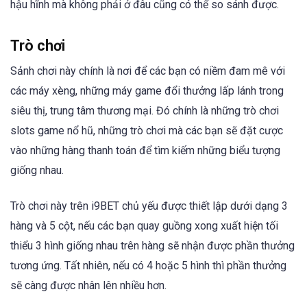
hậu hĩnh mà không phải ở đâu cũng có thể so sánh được.
Trò chơi
Sảnh chơi này chính là nơi để các bạn có niềm đam mê với
các máy xèng, những máy game đổi thưởng lấp lánh trong
siêu thị, trung tâm thương mại. Đó chính là những trò chơi
slots game nổ hũ, những trò chơi mà các bạn sẽ đặt cược
vào những hàng thanh toán để tìm kiếm những biểu tượng
giống nhau.
Trò chơi này trên i9BET chủ yếu được thiết lập dưới dạng 3
hàng và 5 cột, nếu các bạn quay guồng xong xuất hiện tối
thiểu 3 hình giống nhau trên hàng sẽ nhận được phần thưởng
tương ứng. Tất nhiên, nếu có 4 hoặc 5 hình thì phần thưởng
sẽ càng được nhân lên nhiều hơn.