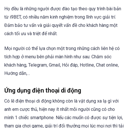
Họ đều là những người được đào tạo theo quy trình bài bản
từ i9BET, có nhiều năm kinh nghiệm trong lĩnh vực giải trí.
Đảm bảo tư vấn và giải quyết vấn đề cho khách hàng một
cách tối ưu và triệt để nhất.
Mọi người có thể lựa chọn một trong những cách liên hệ có
tích hợp ở menu bên phải màn hình như sau: Chăm sóc
khách hàng, Telegram, Gmail, Hỏi đáp, Hotline, Chat online,
Hướng dẫn,…
Ứng dụng điện thoại di động
Có lẽ điện thoại di động không còn là vật dụng xa lạ gì với
anh em cược thủ, hiện nay ít nhất mỗi người cũng có cho
mình 1 chiếc smartphone. Nếu các muốn có được sự tiện lợi,
tham gia chơi game, giải trí đổi thưởng mọi lúc mọi nơi thì tải