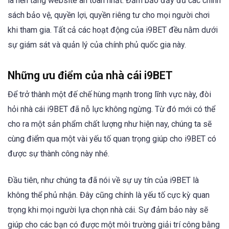
là nền tảng website an toàn nhất. Đảm bảo đầy đủ các chính
sách bảo vệ, quyền lợi, quyền riêng tư cho mọi người chơi
khi tham gia. Tất cả các hoạt động của i9BET đều nằm dưới
sự giám sát và quản lý của chính phủ quốc gia này.
Những ưu điểm của nhà cái i9BET
Để trở thành một đế chế hùng mạnh trong lĩnh vực này, đòi
hỏi nhà cái i9BET đã nỗ lực không ngừng. Từ đó mới có thể
cho ra một sản phẩm chất lượng như hiện nay, chúng ta sẽ
cùng điểm qua một vài yếu tố quan trọng giúp cho i9BET có
được sự thành công này nhé.
Đầu tiên, như chúng ta đã nói về sự uy tín của i9BET là
không thể phủ nhận. Đây cũng chính là yếu tố cực kỳ quan
trọng khi mọi người lựa chọn nhà cái. Sự đảm bảo này sẽ
giúp cho các bạn có được một môi trường giải trí công bằng