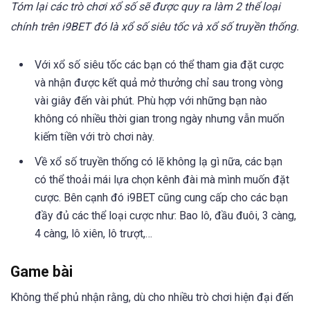
Tóm lại các trò chơi xổ số sẽ được quy ra làm 2 thể loại
chính trên i9BET đó là xổ số siêu tốc và xổ số truyền thống.
Với xổ số siêu tốc các bạn có thể tham gia đặt cược
và nhận được kết quả mở thưởng chỉ sau trong vòng
vài giây đến vài phút. Phù hợp với những bạn nào
không có nhiều thời gian trong ngày nhưng vẫn muốn
kiếm tiền với trò chơi này.
Về xổ số truyền thống có lẽ không lạ gì nữa, các bạn
có thể thoải mái lựa chọn kênh đài mà mình muốn đặt
cược. Bên cạnh đó i9BET cũng cung cấp cho các bạn
đầy đủ các thể loại cược như: Bao lô, đầu đuôi, 3 càng,
4 càng, lô xiên, lô trượt,…
Game bài
Không thể phủ nhận rằng, dù cho nhiều trò chơi hiện đại đến