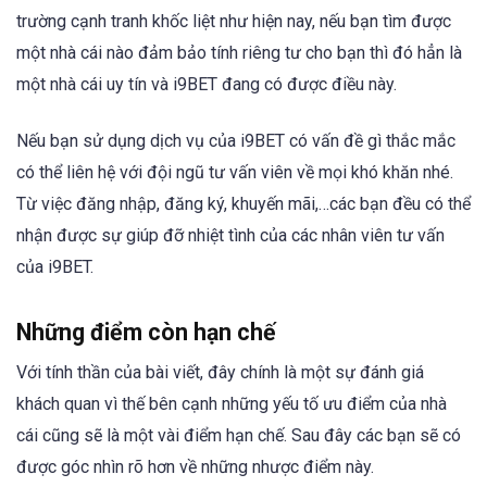
trường cạnh tranh khốc liệt như hiện nay, nếu bạn tìm được
một nhà cái nào đảm bảo tính riêng tư cho bạn thì đó hẳn là
một nhà cái uy tín và i9BET đang có được điều này.
Nếu bạn sử dụng dịch vụ của i9BET có vấn đề gì thắc mắc
có thể liên hệ với đội ngũ tư vấn viên về mọi khó khăn nhé.
Từ việc đăng nhập, đăng ký, khuyến mãi,…các bạn đều có thể
nhận được sự giúp đỡ nhiệt tình của các nhân viên tư vấn
của i9BET.
Những điểm còn hạn chế
Với tính thần của bài viết, đây chính là một sự đánh giá
khách quan vì thế bên cạnh những yếu tố ưu điểm của nhà
cái cũng sẽ là một vài điểm hạn chế. Sau đây các bạn sẽ có
được góc nhìn rõ hơn về những nhược điểm này.