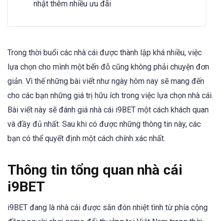
nhật thêm nhiều ưu đãi
Trong thời buổi các nhà cái được thành lập khá nhiều, việc
lựa chọn cho mình một bến đỗ cũng không phải chuyện đơn
giản. Vì thế những bài viết như ngày hôm nay sẽ mang đến
cho các bạn những giá trị hữu ích trong việc lựa chọn nhà cái.
Bài viết này sẽ đánh giá nhà cái i9BET một cách khách quan
và đầy đủ nhất. Sau khi có được những thông tin này, các
bạn có thể quyết định một cách chính xác nhất.
Thông tin tổng quan nhà cái
i9BET
i9BET đang là nhà cái được săn đón nhiệt tình từ phía cộng