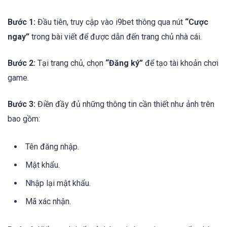
Bước 1:
Đầu tiên, truy cập vào i9bet thông qua nút
“Cược
ngay”
trong bài viết để được dẫn đến trang chủ nhà cái.
Bước 2:
Tại trang chủ, chọn
“Đăng ký”
để tạo tài khoản chơi
game.
Bước 3:
Điền đầy đủ những thông tin cần thiết như ảnh trên
bao gồm:
Tên đăng nhập.
Mật khẩu.
Nhập lại mật khẩu.
Mã xác nhận.