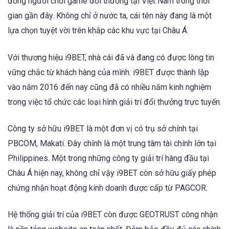
đồng người chơi game đổi thưởng tại Việt Nam trong thời
gian gần đây. Không chỉ ở nước ta, cái tên này đang là một
lựa chọn tuyệt vời trên khắp các khu vực tại Châu Á.
Với thương hiệu i9BET, nhà cái đã và đang có được lòng tin
vững chắc từ khách hàng của mình. i9BET được thành lập
vào năm 2016 đến nay cũng đã có nhiều năm kinh nghiệm
trong việc tổ chức các loại hình giải trí đổi thưởng trực tuyến.
Công ty sở hữu i9BET là một đơn vị có trụ sở chính tại
PBCOM, Makati. Đây chính là một trung tâm tài chính lớn tại
Philippines. Một trong những công ty giải trí hàng đầu tại
Châu Á hiện nay, không chỉ vậy i9BET còn sở hữu giấy phép
chứng nhận hoạt động kinh doanh được cấp từ PAGCOR.
Hệ thống giải trí của i9BET còn được GEOTRUST công nhận