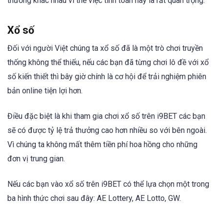
thưởng khác nhau vì thế việc tính toán này là rất quan trọng.
Xổ số
Đối với người Việt chúng ta xổ số đã là một trò chơi truyền
thống không thể thiếu, nếu các bạn đã từng chơi lô đề với xổ
số kiến thiết thì bây giờ chính là cơ hội để trải nghiệm phiên
bản online tiện lợi hơn.
Điều đặc biệt là khi tham gia chơi xổ số trên i9BET các bạn
sẽ có được tỷ lệ trả thưởng cao hơn nhiều so với bên ngoài.
Vì chúng ta không mất thêm tiền phí hoa hồng cho những
đơn vị trung gian.
Nếu các bạn vào xổ số trên i9BET có thể lựa chọn một trong
ba hình thức chơi sau đây: AE Lottery, AE Lotto, GW.