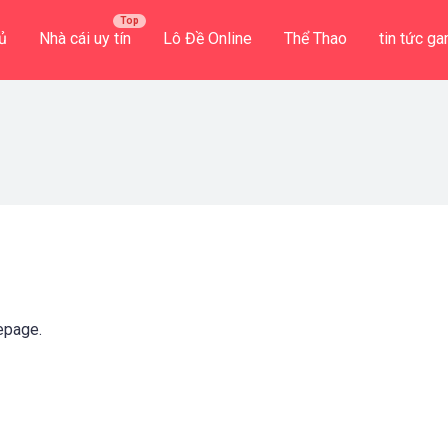
ủ
Nhà cái uy tín
Lô Đề Online
Thể Thao
tin tức g
epage.