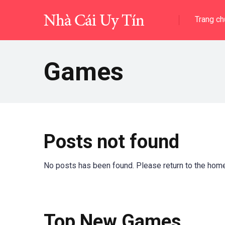
Trang ch
Games
Posts not found
No posts has been found. Please return to the hom
Top New Games